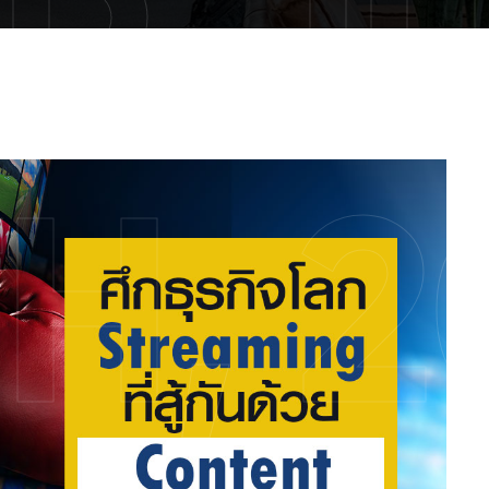
R J
H, 