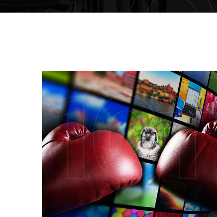
FO
10T