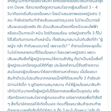
สำคัญในการทำโฆษณาสินค้า ยกตัวอย่างโฆษณาสินค้าชิ้นล่าสุด
จาก Dove. ที่สามารถดึงดูดความสนใจจากผู้ชมตั้งแต่ 3 – 4
วินาทีแรกเริ่มต้นของโฆษณา โดยนำเสนอภาพของหญิงสาว 3
คน กำลังช่วยกันทำร้ายเส้นผมอย่างรุนแรง ไม่ว่าจะเป็นการยี
เส้นผมจนยุ่งเหยิง ดัด-ม้วนเส้นผมด้วยเครื่องม้วนผมไฟฟ้า
หรือจะเป็นการเป่า หนีบ ไดร์ด้วยลมร้อน แต่หญิงสาวทั้ง 3 ก็ไม่
ได้ใส่ใจกับการกระทำเหล่านั้น ทั้งยังสนุกสนานไปกับสิ่งที่ทำ “ผู้
หญิง กล้า ทำกับผมขนาดนี้ เพราะอะไร? ” คำถามนี้คงจะผุดขึ้น
ในใจใครหลายคนที่ได้ชมโฆษณา โดยเฉพาะหญิงสาว เพราะ
เส้นผมคือสิ่งที่ผู้หญิงทุกคนให้ความสำคัญ ถือว่าเป็นหนึ่งสิ่งที่
ผู้หญิงจะปกป้องดูแลให้ดีที่สุด ประโยคคำถามนี้จึงสร้างความ
สนใจของผู้ชมโฆษณาให้อยากติดตามหาคำตอบ เมื่อโฆษณา
สินค้าดำเนินไปจนถึงฉากคลายแม็กซ์ที่ตัวละครทั้ง 3 กำลังเล่า
นิทานให้เด็ก ๆ ดูด้วยความสนุกสนาน ทำให้ผู้ชมโฆษณาสินค้า
เข้าใจว่าในบางครั้งผู้หญิงไม่ได้อยากสวยเพื่อเป็นจุดเด่น หรือ
เรียกร้องความสนใจจากผู้คนรอบข้าง แต่อยากสวยเพื่อทำสิ่งดี
ๆ สิ่งที่น่าอัศจรรย์ให้เกิดขึ้นเอง ก่อนที่โฆษณาสินค้าจะตบท้าย
ด้วยการเฉลยถึงสิ่งที่ทำให้สาว ๆ ทั้ง 3 คนในโฆษณา “กล้า ทำ