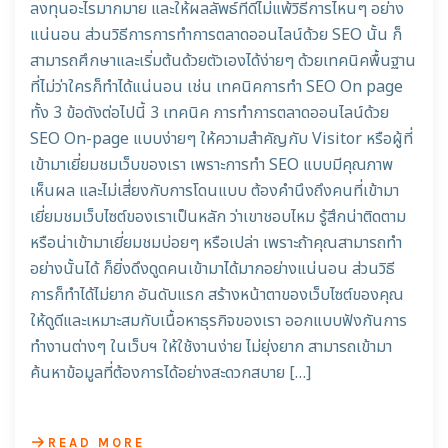
ลงทุนอะไรมากมาย และให้ผลลัพธ์ที่ดีไม่แพ้วิธีการไหนๆ อย่าง
แน่นอน ส่วนวิธีการการทำการตลาดออนไลน์ด้วย SEO นั้น ก็
สามารถศึกษาและเริ่มต้นด้วยตัวเองได้ง่ายๆ ด้วยเทคนิคพื้นฐาน
ที่ไม่ว่าใครก็ทำได้แน่นอน เช่น เทคนิคการทำ SEO On page
ทั้ง 3 ข้อดังต่อไปนี้ 3 เทคนิค การทำการตลาดออนไลน์ด้วย
SEO On-page แบบง่ายๆ ให้ความสำคัญกับ Visitor หรือผู้ที่
เข้ามาเยี่ยมชมเว็บของเรา เพราะการทำ SEO แบบมีคุณภาพ
เห็นผล และไม่เสี่ยงกับการโดนแบบ ต้องคำนึงถึงคนที่เข้ามา
เยี่ยมชมเว็บไซต์ของเราเป็นหลัก ว่าเขาชอบไหม รู้สึกน่าติดตาม
หรือน่าเข้ามาเยี่ยมชมบ่อยๆ หรือเปล่า เพราะถ้าคุณสามารถทำ
อย่างนั้นได้ ก็ยิ่งดึงดูดคนเข้ามาได้มากอย่างแน่นอน ส่วนวิธี
การก็ทำได้ไม่ยาก อันดับแรก สร้างหน้าตาของเว็บไซต์ของคุณ
ให้ดูดีและเหมาะสมกับเนื้อหาธุรกิจของเรา ออกแบบฟังกันการ
ทำงานต่างๆ ในเว็บฯ ให้ใช้งานง่าย ไม่ยุ่งยาก สามารถเข้ามา
ค้นหาข้อมูลที่ต้องการได้อย่างสะดวกสบาย […]
READ MORE