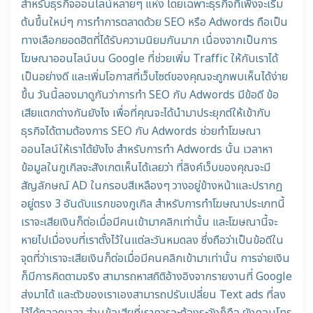
สำหรับธุรกิจออนไลน์หลายๆ แห่ง โดยเฉพาะธุรกิจที่เพิ่งจะเริ่ม
ต้นขึ้นใหม่ๆ การทำการตลาดด้วย SEO หรือ Adwords ถือเป็น
ทางเลือกยอดฮิตที่ได้รับความนิยมกันมาก เนื่องจากเป็นการ
โฆษณาออนไลน์บน Google ที่ช่วยเพิ่ม Traffic ให้กับเราได้
เป็นอย่างดี และเพิ่มโอกาสที่เว็บไซต์ของคุณจะถูกพบเห็นได้ง่าย
ขึ้น วันนี้ลองมาดูกันว่าการทำ SEO กับ Adwords มีข้อดี ข้อ
เสียแตกต่างกันยังไง เพื่อที่คุณจะได้นำมาประยุกต์ให้เข้ากับ
ธุรกิจได้ตามต้องการ SEO กับ Adwords ช่วยทำโฆษณา
ออนไลน์ให้เราได้ยังไง สำหรับการทำ Adwords นั้น เวลาหา
ข้อมูลในกูเกิลจะสังเกตเห็นได้เลยว่า ที่ลิงค์เว็บของคุณจะมี
สัญลักษณ์ AD ในกรอบสีเหลืองๆ วางอยู่ข้างหน้าและปรากฏ
อยู่ตรง 3 อันดับแรกของกูเกิล สำหรับการทำโฆษณาประเภทนี้
เราจะเสียเงินก็ต่อเมื่อมีคนเข้ามาคลิกเท่านั้น และโฆษณานี้จะ
หายไปเมื่องบที่เราตั้งไว้ในแต่ละวันหมดลง ซึ่งถือว่าเป็นข้อดีใน
จุดที่ว่าเราจะเสียเงินก็ต่อเมื่อมีคนคลิกเข้ามาเท่านั้น การจ่ายเงิน
ก็มีการคิดตามจริง สามารถหาสถิติอ้างอิงจากรายงานที่ Google
ส่งมาได้ และตัวของเราเองสามารถปรับเปลี่ยน Text ads ที่ลง
ไว้ได้ตลอดเวลา ส่วนข้อเสียที่เราควรจะต้องระวังก็คือ ยังคอนโทร