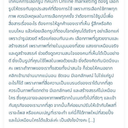
เทคนิคการเลือกรูป ที่คนทำ Online marketing ต้องรู้ เลือก
รูปให้ตรงกับจุดประสงค์ที่ต้องการใช้ เพราะการเลือกใช้ภาพทุก
ภาพ ควรมีเหตุผลในการเลือกทุกครั้ง ว่าต้องการใช้รูปนี้เพื่อ
สื่อสารเรื่องอะไร ต้องการให้ลูกค้าของเราที่เห็น รู้สึกหรือคิด
แบบไหน แล้วค่อยเลือกรูปที่ตอบโจทย์คุณได้จริงๆ อย่าเลือกแค่
เพราะว่ารูปสวยดี หรือแค่ชอบกันนะคะ เลือกภาพที่ดูสวยงามและ
สร้างสรรค์ เพราะภาพที่ถ่ายในมุมมองที่สวย แสงเงาเหมือนจริง
และดูสร้างสรรค์ ช่วยดึงดูดความสนใจของคนที่เห็นได้เป็นอย่าง
ดี ยิ่งเป็นรูปที่คุณใช้โพสในเพจด้วยแล้ว ยิ่งต้องคิดกันนิดนึงนะ
คะ เพราะถ้าภาพของเราทั้งสวยทั้งน่าสนใจ ก็ช่วยให้คนอยาก
คลิกเข้ามาอ่านมากแน่นอน ชัดเจน มีเอกลักษณ์ ไม่ใช่แค่รูป
อะไรก็ได้ เพราะภาพที่สื่อความเป็นแบรนด์ของเราได้มากที่สุด
ควรเป็นภาพที่แตกต่าง มีเอกลักษณ์ และสร้างสรรค์ไม่เหมือน
ใคร ซึ่งคุณอาจจะลองหาภาพฟรีจากในเนตทั่วไปที่ชัดๆ และเข้า
กับธุรกิจของเรามากที่สุด จากนั้นก็ค่อยมาปรับให้เข้ากับโพสที่
เราจะโพส หรือแคมเปญที่เราจะทำ แค่นี้ก็ได้ภาพใหม่ที่สวยปิ๊ง
และไม่เหมือนใครได้แล้วล่ะค่ะ เป็นยังไงบ้างคะ […]