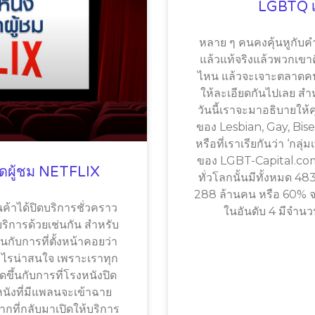
LGBTQ เพ
หลาย ๆ คนคงคุ้นหูกับค
แล้วแท้จริงแล้วพวกเข
ไหน แล้วจะเจาะตลาดคนกล
ให้ละเอียดกันไปเลย สำ
วันนี้เราจะมาอธิบายให้
ของ Lesbian, Gay, Bi
หรือที่เราเรียกันว่า ‘กลุ
ของ LGBT-Capital.co
อดผู้ชม NETFLIX
ทั่วโลกนั้นมีทั้งหมด 48
288 ล้านคน หรือ 60% จา
ค้าได้ปิดบริการชั่วคราว
ในอันดับ 4 มีจำ
ริการด้วยเช่นกัน สำหรับ
นกับการที่ตั้งหน้าคอยว่า
องอะไรน่าสนใจ เพราะเราทุก
ิดขึ้นกับการที่โรงหนังปิด
หนังที่มีแพลนจะเข้าฉาย
กที่กลับมาเปิดให้บริการ