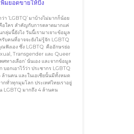
ิ่มยอดขายให้ปัง
ำว่า ‘LGBTQ’ มาบ้างไม่มากก็น้อย
าคือใคร สำคัญกับการตลาดมากแค่
ุ่มนี้ยังไง วันนี้เรามาเจาะข้อมูล
หรับคนที่อาจจะยังไม่รู้จัก LGBTQ
คุณฟังเอง ซึ่ง LGBTQ คืออักษรย่อ
sexual, Transgender และ Queer
่มเพศทางเลือก’ นั่นเอง และจากข้อมูล
m บอกเอาไว้ว่า ประชากร LGBTQ
3 ล้านคน และในเอเชียนั้นมีทั้งหมด
กทั่วทุกมุมโลก ประเทศไทยเราอยู่
นวน LGBTQ มากถึง 4 ล้านคน