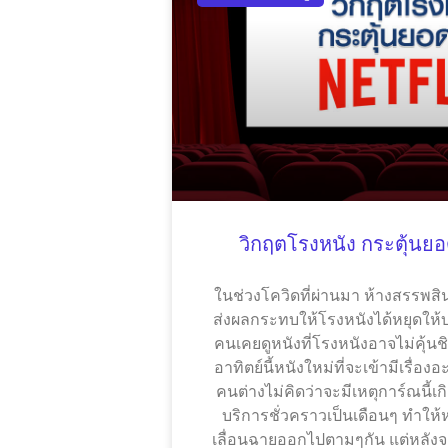
วิกฤตโรงหนัง กระตุ้นย
ในช่วงโควิดที่ผ่านมา ห้างสรรพสิน
ส่งผลกระทบให้โรงหนังได้หยุดให้บ
คนเคยดูหนังที่โรงหนังอาจไม่คุ้นชิ
อาทิตย์นี้หนังใหม่ที่จะเข้ามีเรื่
คนต่างไม่คิดว่าจะมีเหตุการ์ณนี้เก
บริการชั่วคราวเป็นเดือนๆ ทำให้
เลื่อนฉายออกไปตามๆกัน แต่หลังจา